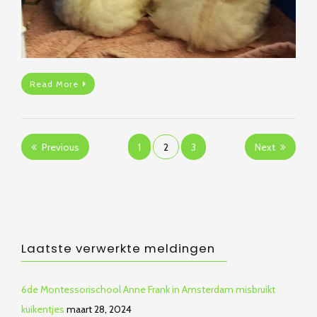
Read More
Berichten
Previous
1
2
3
Next
paginering
Laatste verwerkte meldingen
6de Montessorischool Anne Frank in Amsterdam misbruikt
kuikentjes
maart 28, 2024