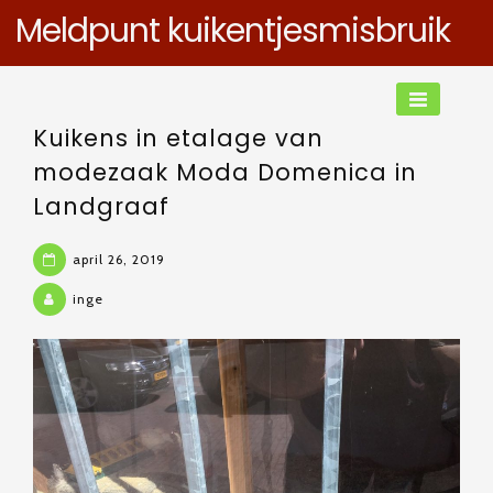
Skip
Meldpunt kuikentjesmisbruik
to
content
Meldingen
Kuikens in etalage van
modezaak Moda Domenica in
Landgraaf
april 26, 2019
inge